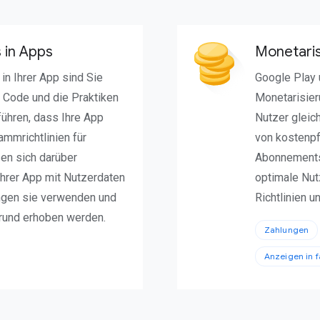
 in Apps
Monetari
n Ihrer App sind Sie
Google Play 
r Code und die Praktiken
Monetarisier
 führen, dass Ihre App
Nutzer gleic
mmrichtlinien für
von kostenpfl
sen sich darüber
Abonnements
Ihrer App mit Nutzerdaten
optimale Nutz
ngen sie verwenden und
Richtlinien u
rund erhoben werden.
Zahlungen
Anzeigen in 