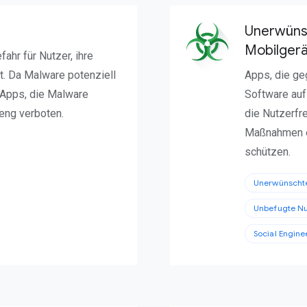
Unerwüns
Mobilger
ahr für Nutzer, ihre
lt. Da Malware potenziell
Apps, die ge
d Apps, die Malware
Software auf
reng verboten.
die Nutzerfr
Maßnahmen er
schützen.
Unerwünschte
Unbefugte Nu
Social Engine