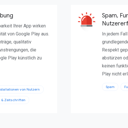
rbung
Spam, Fun
Nutzerer
arkeit Ihrer App wirken
ität von Google Play aus.
In jedem Fal
räge, qualitativ
grundlegende
nstrengungen, die
Respekt gepr
ogle Play künstlich zu
abstürzen od
keinen funkt
Play nicht erl
Spam
Fu
stallationen von Nutzern
 & Zeitschriften