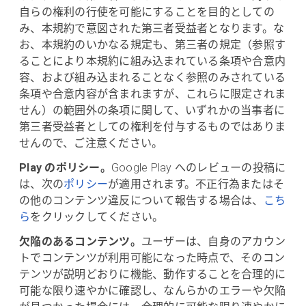
自らの権利の行使を可能にすることを目的としての
み、本規約で意図された第三者受益者となります。な
お、本規約のいかなる規定も、第三者の規定（参照す
ることにより本規約に組み込まれている条項や合意内
容、および組み込まれることなく参照のみされている
条項や合意内容が含まれますが、これらに限定されま
せん）の範囲外の条項に関して、いずれかの当事者に
第三者受益者としての権利を付与するものではありま
せんので、ご注意ください。
Play のポリシー。
Google Play へのレビューの投稿に
は、次の
ポリシー
が適用されます。不正行為またはそ
の他のコンテンツ違反について報告する場合は、
こち
ら
をクリックしてください。
欠陥のあるコンテンツ。
ユーザーは、自身のアカウン
トでコンテンツが利用可能になった時点で、そのコン
テンツが説明どおりに機能、動作することを合理的に
可能な限り速やかに確認し、なんらかのエラーや欠陥