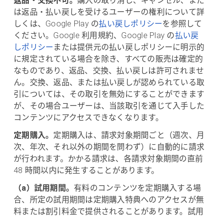
返品・交換不可。
購入の取り消し、キャンセル、また
は返品・払い戻しを受けるユーザーの権利について詳
しくは、Google Play の
払い戻しポリシー
を参照して
ください。Google 利用規約、Google Play の
払い戻
しポリシー
または提供元の払い戻しポリシーに明示的
に規定されている場合を除き、すべての販売は確定的
なものであり、返品、交換、払い戻しは許可されませ
ん。交換、返品、または払い戻しが認められている取
引については、その取引を無効にすることができます
が、その場合ユーザーは、当該取引を通じて入手した
コンテンツにアクセスできなくなります。
定期購入。
定期購入は、請求対象期間ごと（週次、月
次、年次、それ以外の期間を問わず）に自動的に請求
が行われます。かかる請求は、各請求対象期間の直前
48 時間以内に発生することがあります。
（a）試用期間。
有料のコンテンツを定期購入する場
合、所定の試用期間は定期購入特典へのアクセスが無
料または割引料金で提供されることがあります。試用